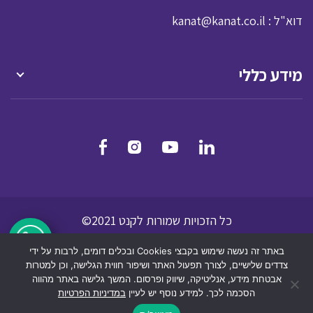
: דוא"ל
kanat@kanat.co.il
מידע כללי
כל הזכויות שמורות לקנט 2021©
מדיניות הפרטיות
תנאי שמוש לאתר אינטרנט
באתר זה נעשה שימוש בקבצי Cookies ובכלים דומים, לרבות על ידי
הצהרת נגישות
צדדים שלישיים, לצורך תפעול האתר ושיפור חווית הגלישה, וכן למטרות
אבטחת מידע, אנליטיקה, שיווק ופרסום. המשך גלישה באתר מהווה
הסכמה לכך. למידע נוסף יש לעיין
במדיניות הפרטיות
dooble