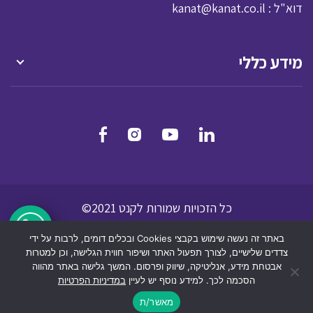
: דוא"ל
kanat@kanat.co.il
מידע כללי
כל הזכויות שמורות לקנט 2021©
מדיניות הפרטיות
תנאי שמוש לאתר אינטרנט
באתר זה נעשה שימוש בקבצי Cookies ובכלים דומים, לרבות על ידי
הצהרת נגישות
צדדים שלישיים, לצורך תפעול האתר ושיפור חווית הגלישה, וכן למטרות
אבטחת מידע, אנליטיקה, שיווק ופרסום. המשך גלישה באתר מהווה
הסכמה לכך. למידע נוסף יש לעיין
במדיניות הפרטיות
dooble
מאשר/ת