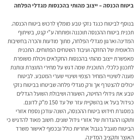
ביטוח הכנסה – ייצוב מהותי בהכנסות מגדלי הפלחה
בנוסף לביטוח כנגד נזקי טבע מומלץ לרכוש ביטוח הכנסה.
תכנית ביטוח ההכנסה תוכננה ופותחה ע"י קנט, בשיתוף
המדינה וארגון מגדלי הפלחה, מתוך מודעות והכרה בחשיבות
הלאומית של החזקה ועיבוד השטחים הפתוחים. התכנית
מאפשרת ייצוב מהותי בהכנסות החקלאים ויכולת משופרת
לתכנון כלכלי. התוכנית שמה דגש על מחירי התוצרת ונותנת
מענה לשינויי המחיר הצפוי ושינויי שערי המטבע. לביטוח
יכולים להצטרף אך ורק מגדלי פלחה שביטחו בביטוח נזקי
טבע את גידולי החיטה, השעורה ושיבולת השועל הגדלים
כגידול בעל או בהשקיית עזר של עד 150 מ"ק לדונם.
במסגרת חידוש ביטוח ההכנסה, השנה עודכן נספח אזורי
ותוקנו ההגדרות של אזורי גידול שונים. חשוב מאוד להדגיש כי
הביטוח מוגבל בגבול אחריות כולל ובכפוף לאישור משרד
האוצר ותקציב המדינה.