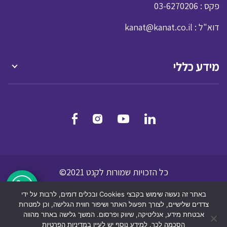
: פקס
03-6270206
: דוא"ל
kanat@kanat.co.il
מידע כללי
כל הזכויות שמורות לקנט 2021©
מדיניות הפרטיות
תנאי שמוש לאתר אינטרנט
באתר זה נעשה שימוש בקבצי Cookies ובכלים דומים, לרבות על ידי
הצהרת נגישות
צדדים שלישיים, לצורך תפעול האתר ושיפור חווית הגלישה, וכן למטרות
אבטחת מידע, אנליטיקה, שיווק ופרסום. המשך גלישה באתר מהווה
הסכמה לכך. למידע נוסף יש לעיין
במדיניות הפרטיות