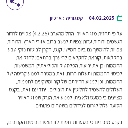
04.02.2025
קטגוריה :
ארכיון
על פי תחזית מזג האוויר, החל מהערב (4.2.25) צפויים לחזור
הגשמים ורוחות עזות צפויות לנשב ברוב אזורי הארץ. הרוחות
צפויות להימשך גם ביום חמישי. קנט, הקרן לביטוח נזקי טבע
בחקלאות, קוראת לחקלאים להיערך בהתאם: לחזק את
החממות וכן את יריעות הפלסטיק והפוליאתילן המשמשות
לכיסוי החממות ותעלות הרוח. זאת במטרה למנוע קריסה של
החממות, וכן למנוע חדירתם של קור ומשקעים לחממות,
העלולים להשמיד לחלוטין את היבולים. יחד עם זאת, בקנט
מציינים כי כמעט ולא ניתן למנוע את הנזק שמזג האוויר
הסוער עלול לגרום לגידולים בשטחים פתוחים.
בקנט מזכירים כי בסערות דומות לזו הצפויה בימים הקרובים,