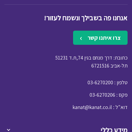
אנחנו פה בשבילך ונשמח לעזור!
צרו איתנו קשר
כתובת: דרך מנחם בגין 74,ת.ד 51231
תל-אביב 6721516
: טלפון
03-6270200
: פקס
03-6270206
: דוא"ל
kanat@kanat.co.il
מידע כללי