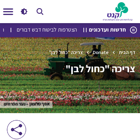
לג
לג
חדשות ועדכונים
הצטרפות לביטוח דבש דבורים
הצטר
תוכן
ניווט
דף הבית
Donate
צריכה "כחול לבן"
צריכה "כחול לבן"