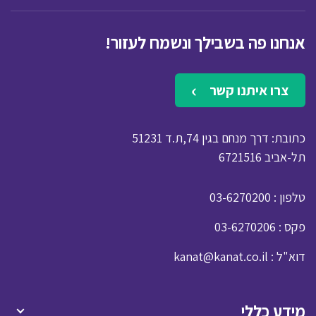
אנחנו פה בשבילך ונשמח לעזור!
צרו איתנו קשר
כתובת: דרך מנחם בגין 74,ת.ד 51231
תל-אביב 6721516
: טלפון
03-6270200
: פקס
03-6270206
: דוא"ל
kanat@kanat.co.il
מידע כללי