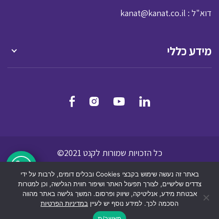
: דוא"ל
kanat@kanat.co.il
מידע כללי
כל הזכויות שמורות לקנט 2021©
מדיניות הפרטיות
תנאי שמוש לאתר אינטרנט
באתר זה נעשה שימוש בקבצי Cookies ובכלים דומים, לרבות על ידי
הצהרת נגישות
צדדים שלישיים, לצורך תפעול האתר ושיפור חווית הגלישה, וכן למטרות
אבטחת מידע, אנליטיקה, שיווק ופרסום. המשך גלישה באתר מהווה
הסכמה לכך. למידע נוסף יש לעיין
במדיניות הפרטיות
dooble
מאשר/ת