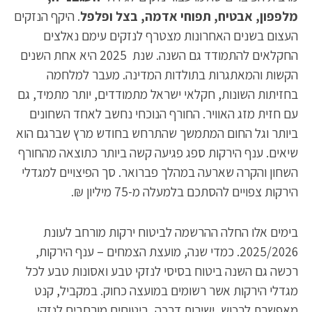
מלפפון, אבטיח, תפוחי אדמה, בצל ופלפל
. היקף הנזקים
העצום בשנים האחרונות מצטרף לנזקים עימם נאלצים
החקלאים להתמודד גם השנה. שנת 2025 היא אחת השנים
הקשות והמאתגרות בתולדות המדינה. מעבר למלחמה
בחזיתות השונות, חקלאי ישראל מתמודדים, יותר מתמיד, גם
עם חזית מזג האוויר. החורף הנוכחי נחשב לאחד השחונים
ביותר וגל החום המתמשך שהתרחש בחודש מרץ שברגם הוא
שיאים. ענף הירקות ספג פגיעה קשה ביותר כתוצאה מהחורף
השחון והקרה שארעה במהלך פברואר. סך הפיצויים למגדלי
הירקות צפויים להסתכם בלמעלה מ-75 מיליון ₪.
בימים אלו החלה ההרשמה לביטוח ירקות מורחב לעונת
2025/2026. כמדי שנה, מועצת הצמחים – ענף הירקות,
רכשה גם השנה ביטוח בסיסי לנזקי טבע ואסונות טבע לכל
מגדלי הירקות אשר רשומים במועצה כחוק. במקביל, קנט
מאפשרת לרכוש, ישירות דרכה, ביטוחים מורחבים לנזקי