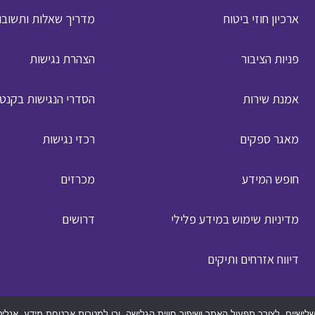
ארכיון חוזי ביטוח
מדריך שאלות ותשובו
פניות הציבור
הצהרת נגישות
אמנת שירות
הסדרי הנגישות בקנט
מאגר ספקים
רכזי נגישות
חופש המידע
מכרזים
מדיניות שימוש במידע פלילי
דרושים
דיווח אזרחים ותיקים
מפת האתר
 דומים, לרבות על ידי צדדים שלישיים, לצורך תפעול האתר ושיפור חווית הגלישה, וכן למטרות אבט