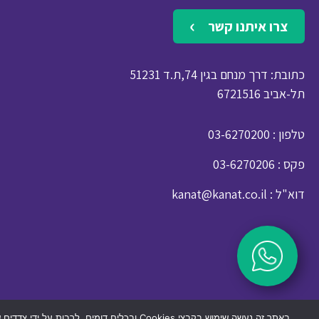
צרו איתנו קשר
כתובת: דרך מנחם בגין 74,ת.ד 51231
תל-אביב 6721516
: טלפון
03-6270200
: פקס
03-6270206
: דוא"ל
kanat@kanat.co.il
באתר זה נעשה שימוש בקבצי Cookies ובכלים