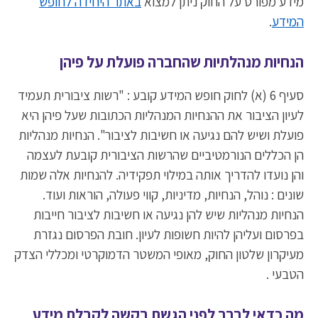
מידע מפורט על החוק ניתן למצוא
באתר היחידה לחופש
המידע
.
הנחיות מנהלתיות שהחברה פועלת על פיהן
סעיף 6 (א) לחוק חופש המידע קובע : "רשות ציבורית תעמיד
לעיון הציבור את ההנחיות המנהליות הכתובות שעל פיהן היא
פועלת ושיש להם נגיעה או חשיבות לציבור". הנחיות מנהליות
הן הכללים הנורמטיביים שהרשות הציבורית קובעת לעצמה
והן נועדו להדריך אותה במילוי תפקידיה. להנחיות אלה שמות
שונים : נוהל, הנחיות, מדיניות, קווי פעולה, הוראות ועוד.
הנחיות מנהליות שיש להן נגיעה או חשיבות לציבור חייבות
בפרסום ועליהן להיות חשופות לעיון. חובת הפרסום נגזרת
מעיקרון שלטון החוק, מאופי המשטר הדמוקרטי ומכללי הצדק
הטבעי .
מה כדאי לברר לפני הגשת בקשה לקבלת מידע